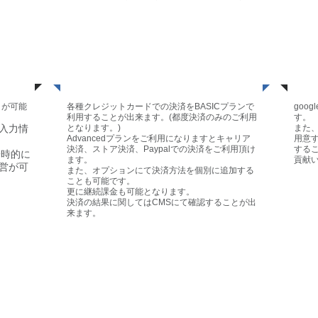
決済・収益確認
サ
とが可能
各種クレジットカードでの決済をBASICプランで
goo
利用することが出来ます。
(都度決済のみのご利用
す。
入力情
となります。)
また
Advancedプランをご利用になりますとキャリア
用意
決済、ストア決済、Paypalでの決済をご利用頂け
する
一時的に
ます。
貢献
営が可
また、オプションにて決済方法を個別に追加する
ことも可能です。
更に継続課金も可能となります。
決済の結果に関してはCMSにて確認することが出
来ます。