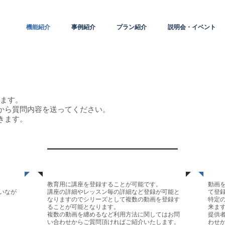
機能紹介
事例紹介
プラン紹介
説明会・イベント
します。
から質問内容を送ってください。
きます。
講座登録
講
教育用に講座を登録することが可能です。
動画
行いなが
講座の詳細やレッスン毎の詳細など登録が可能と
て登
なりますのでシリーズとして複数の動画を登録す
特定
ることが可能となります。
来ま
複数の動画を纏めるなど利用方法に関してはお問
提供
い合わせからご質問頂ければご紹介いたします。
わせ