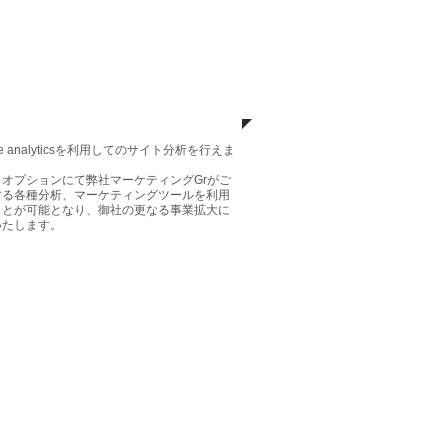
イト分析
gle analyticsを利用してのサイト分析を行えま
、オプションにて弊社マーケティングGrがご
する各種分析、マーケティングツールを利用
ことが可能となり、御社の更なる事業拡大に
いたします。